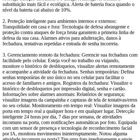
substituição mais fácil e ecológica. Alerta de bateria fraca quando o
nível da bateria cai abaixo de 10%.
2. Proteção inteligente para ambientes internos e externos:
Tranquilidade em casa e fora: Tecnologia de defesa abrangente e
proteção contra ataques de força bruta garantem a primeira linha de
defesa da sua casa. Alarmes ativos para adulteração, danos à
fechadura, tentativas repetidas e entrada de senha incorreta.
3. Gerenciamento remoto da fechadura: Gerencie sua fechadura com
facilidade pelo celular. Esteja você no trabalho ou viajando,
monitore o histórico de desbloqueios, visualize alertas remotamente
e acompanhe a atividade da fechadura. Senhas temporárias: Defina
senhas temporárias de uso único no seu celular para facilitar o
acesso de familiares e amigos. Registros da fechadura: Visualize o
histórico de desbloqueios por impressão digital, senha e cartão.
Informações sobre alarmes anormais: Relatórios de segurança;
visualize imagens da campainha e capturas de tela de tentativas/erros
no seu celular. Monitoramento em tempo real: Visualize imagens da
porta em tempo real a qualquer hora e em qualquer lugar. Detecção
inteligente 24 horas por dia, 7 dias por semana, de atividades
incomuns na porta, com notificações automáticas por foto. Equipada
com um sensor de presença e tecnologia de reconhecimento facial
por IA, monitora movimentos ininterruptamente. Notou alguma
atividade incomum na porta? Tire uma foto imediatamente e envie