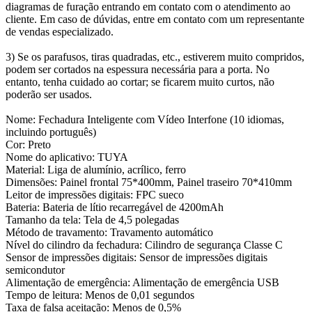
diagramas de furação entrando em contato com o atendimento ao
cliente. Em caso de dúvidas, entre em contato com um representante
de vendas especializado.
3) Se os parafusos, tiras quadradas, etc., estiverem muito compridos,
podem ser cortados na espessura necessária para a porta. No
entanto, tenha cuidado ao cortar; se ficarem muito curtos, não
poderão ser usados.
Nome: Fechadura Inteligente com Vídeo Interfone (10 idiomas,
incluindo português)
Cor: Preto
Nome do aplicativo: TUYA
Material: Liga de alumínio, acrílico, ferro
Dimensões: Painel frontal 75*400mm, Painel traseiro 70*410mm
Leitor de impressões digitais: FPC sueco
Bateria: Bateria de lítio recarregável de 4200mAh
Tamanho da tela: Tela de 4,5 polegadas
Método de travamento: Travamento automático
Nível do cilindro da fechadura: Cilindro de segurança Classe C
Sensor de impressões digitais: Sensor de impressões digitais
semicondutor
Alimentação de emergência: Alimentação de emergência USB
Tempo de leitura: Menos de 0,01 segundos
Taxa de falsa aceitação: Menos de 0,5%